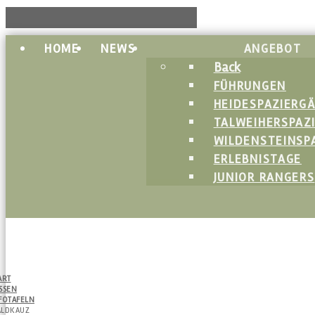
HOME
NEWS
ANGEBOT
Back
FÜHRUNGEN
HEIDESPAZIERG
TALWEIHERSPAZ
WILDENSTEINSP
ERLEBNISTAGE
JUNIOR RANGERS
ART
SSEN
FOTAFELN
LDKAUZ