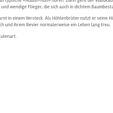
 typische «Huuuh-huh» hören. Dann geht der Waldkauz 
 und wendige Flieger, die sich auch in dichtem Baumbest
nt in einem Versteck. Als Höhlenbrüter nutzt er seine Hö
ch und ihrem Revier normalerweise ein Leben lang treu.
eimische Eulenart.