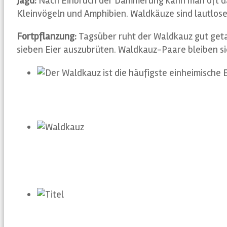
Jagd:
Nach Einbruch der Dämmerung kann man oft das
Kleinvögeln und Amphi­bien. Waldkäuze sind lautlose
Fortpflanzung:
Tagsüber ruht der Waldkauz gut getar
sieben Eier auszubrüten. Waldkauz-Paare bleiben si
Der Waldkauz ist die häufigste einh
Waldkauz
Der Waldkauz fliegt geräuschlos
Alte Eiche