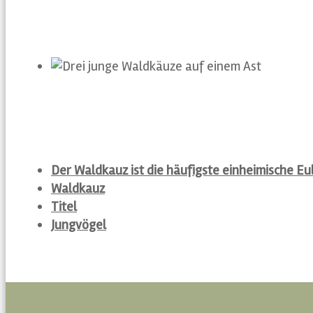
Titel
Höhlen in alten Bäumen sind ideale Nistplätze 
Jungvögel
Der Waldkauz brütet bis zu sieben Eier pro Jahr
Der Waldkauz ist die häufigste einheimische Eu
Waldkauz
Titel
Jungvögel