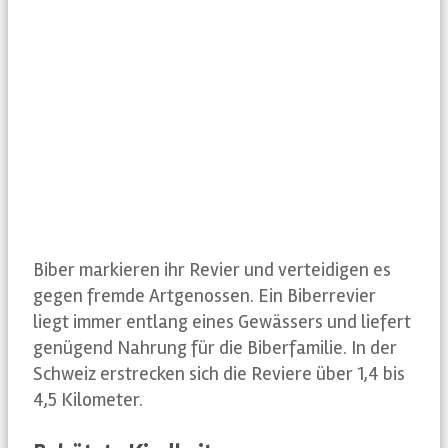
GEWÖHNLICH AUS 2
BIS 3 BIBERKINDERN.
SOMIT LEBEN IN
EINEM
FAMILIENREVIER
DURCHSCHNITTLICH
ETWA FÜNF BIBER.
Biber markieren ihr Revier und verteidigen es
gegen fremde Artgenossen. Ein Biberrevier
liegt immer entlang eines Gewässers und liefert
genügend Nahrung für die Biberfamilie. In der
Schweiz erstrecken sich die Reviere über 1,4 bis
4,5 Kilometer.